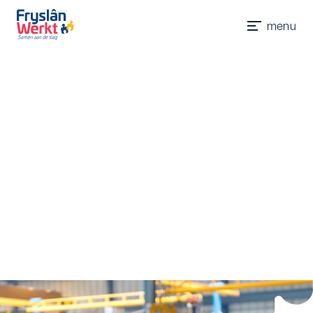
Werkgevers
Accountmanagers
Werkzoekenden
Jobcoaches
menu
Contact
Mannen van Staal
“Soms komt er iets op je pad dat je niet kunt negeren”,
zegt Lize Bakker uit Franeker. Als mede-eigenaar van
Mannen van Staal in Leeuwarden, krijgt ze regelmatig
groepen scholieren op bezoek voor een rondleiding.
Jongeren kunnen dan kennismaken met de praktijk
van een groot staalbedrijf en krijgen uitleg over de
plaatwalsen, buigmachines en lasrobots.