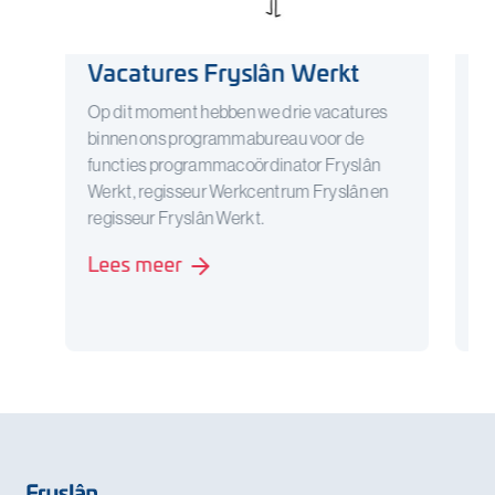
Vacatures Fryslân Werkt
D
s
Op dit moment hebben we drie vacatures
binnen ons programmabureau voor de
Be
functies programmacoördinator Fryslân
en
Werkt, regisseur Werkcentrum Fryslân en
tr
regisseur Fryslân Werkt.
ui
Sc
Lees meer
L