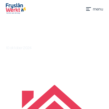
Werkgevers
Accountmanagers
Werkzoekenden
Jobcoaches
menu
Contact
Nieuws
10 oktober 2024
Nieuwe inkoopprocedure
scholingstrajecten
Nieuwe inkoopprocedure per 1 januari 2025