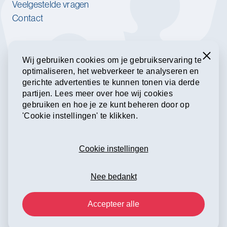
Veelgestelde vragen
Contact
Werk jij bij een van onze
partnerorganisaties?
Sluiten
Wij gebruiken cookies om je gebruikservaring te
optimaliseren, het webverkeer te analyseren en
Meld je aan voor onze nieuwsbrief.
gerichte advertenties te kunnen tonen via derde
partijen. Lees meer over hoe wij cookies
gebruiken en hoe je ze kunt beheren door op
Inschrijven voor de nieuwsbrief
'Cookie instellingen' te klikken.
Samen aan de slag
Cookie instellingen
Nee bedankt
Accepteer alle
Privacyverklaring
Colofon
Cookie voorkeuren
Copyright © 2026 Fryslân Werkt