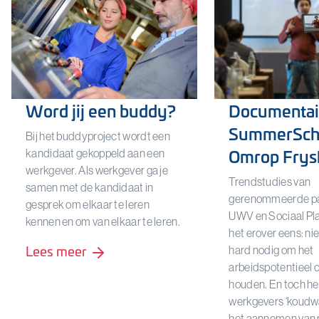
Word jij een buddy?
Documentai
SummerScho
Bij het buddyproject wordt een
Omrop Frys
kandidaat gekoppeld aan een
werkgever. Als werkgever ga je
Trendstudies van
samen met de kandidaat in
gerenommeerde par
gesprek om elkaar te leren
UWV en Sociaal Pla
kennen en om van elkaar te leren.
het erover eens: n
Lees meer
hard nodig om het
arbeidspotentieel o
houden. En toch he
werkgevers ‘koudwa
het aannemen van