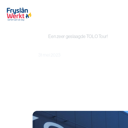
Fryslan Werkt
Een zeer geslaagde TOLO Tour!
31 mei 2023
Een zeer geslaagde