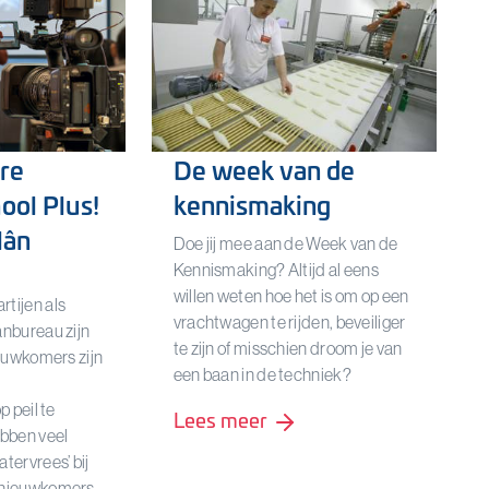
re
De week van de
ol Plus!
kennismaking
lân
Doe jij mee aan de Week van de
Kennismaking? Altijd al eens
willen weten hoe het is om op een
tijen als
vrachtwagen te rijden, beveiliger
nbureau zijn
te zijn of misschien droom je van
ieuwkomers zijn
een baan in de techniek?
p peil te
Lees meer
bben veel
tervrees’ bij
 nieuwkomers.