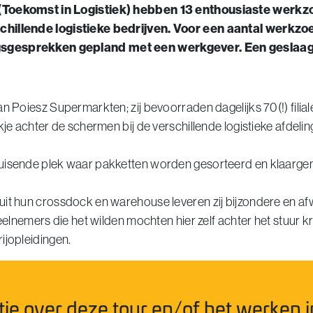
(Toekomst in Logistiek) hebben 13 enthousiaste werk
chillende logistieke bedrijven. Voor een aantal werkzo
sgesprekken gepland met een werkgever. Een geslaag
n Poiesz Supermarkten; zij bevoorraden dagelijks 70(!) filial
kje achter de schermen bij de verschillende logistieke afdelin
uisende plek waar pakketten worden gesorteerd en klaargem
uit hun crossdock en warehouse leveren zij bijzondere en a
deelnemers die het wilden mochten hier zelf achter het stuur 
ijopleidingen.
ie over deze tour en/of het werken i