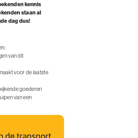
zoekenden kennis
ekenden staan al
de dag dus!
en;
gen van dit
aakt voor de laatste
fwijkende goederen
kruipen van een
n de transport