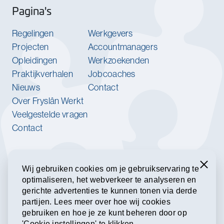
Pagina's
Regelingen
Werkgevers
Projecten
Accountmanagers
Opleidingen
Werkzoekenden
Praktijkverhalen
Jobcoaches
Nieuws
Contact
Over Fryslân Werkt
Veelgestelde vragen
Contact
Werk jij bij een van onze
partnerorganisaties?
Sluiten
Wij gebruiken cookies om je gebruikservaring te
optimaliseren, het webverkeer te analyseren en
Meld je aan voor onze nieuwsbrief.
gerichte advertenties te kunnen tonen via derde
partijen. Lees meer over hoe wij cookies
gebruiken en hoe je ze kunt beheren door op
Inschrijven voor de nieuwsbrief
'Cookie instellingen' te klikken.