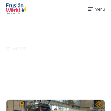
Werkgevers
Accountmanagers
Werkzoekenden
Jobcoaches
menu
Contact
Nieuws
27 mei 2025
Werkcentrum Fryslân start op 9
oktober 2025
Het centrale loket in Fryslân dat het voor
inwoners en werkgevers eenvoudiger maakt om
de juiste ondersteuning en hulp te vinden bij
vragen over werk.