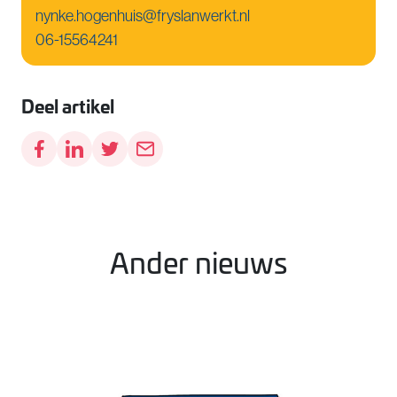
nynke.hogenhuis@fryslanwerkt.nl
06-15564241
Deel artikel
Ander nieuws