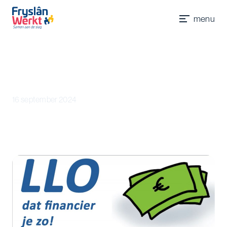
Werkgevers
Accountmanagers
Werkzoekenden
Jobcoaches
menu
Contact
Nieuws
16 september 2024
Webinarserie ‘Leven Lang Ontwikkelen,
dat financier je zo’