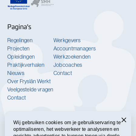
Pagina's
Regelingen
Werkgevers
Projecten
Accountmanagers
Opleidingen
Werkzoekenden
Praktijkverhalen
Jobcoaches
Nieuws
Contact
Over Fryslân Werkt
Veelgestelde vragen
Contact
Werk jij bij een van onze
partnerorganisaties?
Sluiten
Wij gebruiken cookies om je gebruikservaring te
optimaliseren, het webverkeer te analyseren en
Meld je aan voor onze nieuwsbrief.
gerichte advertenties te kunnen tonen via derde