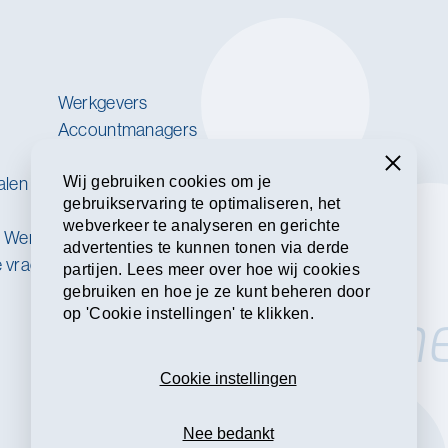
Werkgevers
Accountmanagers
Werkzoekenden
Sluiten
Wij gebruiken cookies om je
alen
Jobcoaches
gebruikservaring te optimaliseren, het
Contact
webverkeer te analyseren en gerichte
n Werkt
advertenties te kunnen tonen via derde
e vragen
partijen. Lees meer over hoe wij cookies
gebruiken en hoe je ze kunt beheren door
Same
op 'Cookie instellingen' te klikken.
Cookie instellingen
Nee bedankt