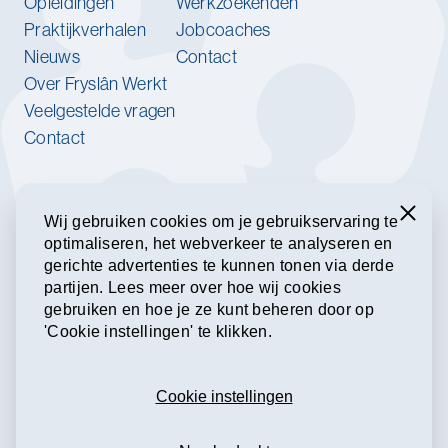
Opleidingen
Werkzoekenden
Praktijkverhalen
Jobcoaches
Nieuws
Contact
Over Fryslân Werkt
Veelgestelde vragen
Contact
Werk jij bij een van onze
partnerorganisaties?
Sluiten
Wij gebruiken cookies om je gebruikservaring te
optimaliseren, het webverkeer te analyseren en
Meld je aan voor onze nieuwsbrief.
gerichte advertenties te kunnen tonen via derde
partijen. Lees meer over hoe wij cookies
gebruiken en hoe je ze kunt beheren door op
Inschrijven voor de nieuwsbrief
'Cookie instellingen' te klikken.
Samen aan de slag
Cookie instellingen