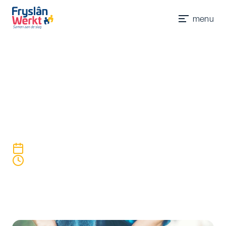
Werkgevers
Accountmanagers
Werkzoekenden
Jobcoaches
menu
Contact
Walk of Life – wandel je mee?
Gratis natuurwandelingen & begeleiding voor
mensen met een mentale hulpvraag
10 oktober, 2024
08:00
13 oktober, 2024
17:00